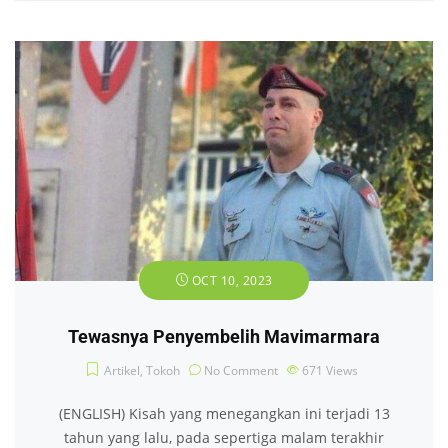
OCT 10, 2023
Tewasnya Penyembelih Mavimarmara
Artikel
,
Tokoh
No Comment
671
Views
(ENGLISH) Kisah yang menegangkan ini terjadi 13
tahun yang lalu, pada sepertiga malam terakhir
tanggal 31 Mei 2010. Enam kapal bantuan
kemanusiaan yang membawa 10.000 ton bantuan,
termasuk makanan, obat-obatan, pakaian, alat
kesehatan,
Read More