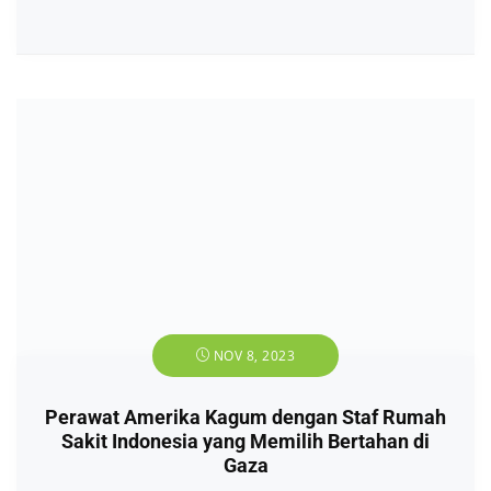
NOV 8, 2023
Perawat Amerika Kagum dengan Staf Rumah
Sakit Indonesia yang Memilih Bertahan di
Gaza
Artikel
,
Tokoh
No Comment
245
Views
Di sebuah sudut kota Gaza yang dilanda konflik,
terdapat sekelompok pahlawan tanpa tanda jasa,
penuh dedikasi, yang telah menjadi cahaya harapan
dalam masa-masa paling gelap. Mereka adalah
perawat, dokter, dan staf medis yang
Read More