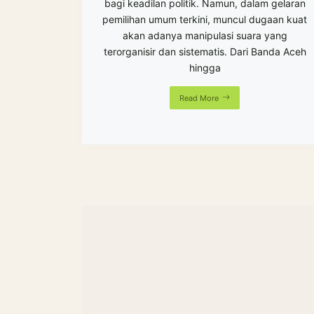
bagi keadilan politik. Namun, dalam gelaran
pemilihan umum terkini, muncul dugaan kuat
akan adanya manipulasi suara yang
terorganisir dan sistematis. Dari Banda Aceh
hingga
Read More
DEC 30, 2023
Anies Desak, Gemoy Terdesak: Kisah
Perubahan Tren di Arena Politik!
Artikel
,
politik
No Comment
423
Views