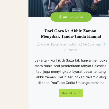
AUG 21, 2025
Dari Gaza ke Akhir Zaman:
Menyibak Tanda-Tanda Kiamat
Artikel
,
Kajian Islam
,
politik
No Comment
216
Views
Jakarta – Konflik di Gaza tak hanya membuka
mata dunia soal penderitaan rakyat Palestina,
tapi juga menyingkap isyarat besar tentang
akhir zaman. Hal ini terungkap dalam dialog
di kanal YouTube Cerita Untungs bersama
Read More