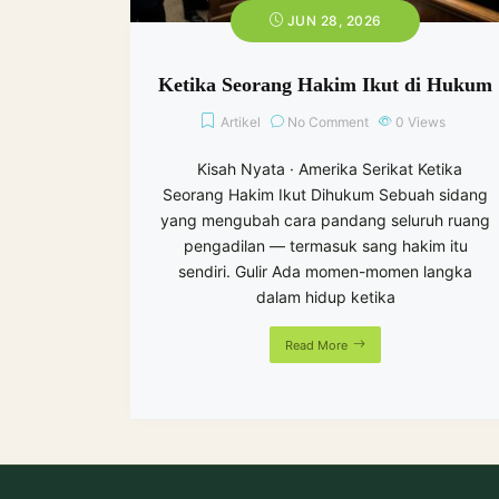
JUN 28, 2026
Ketika Seorang Hakim Ikut di Hukum
Artikel
No Comment
0
Views
Kisah Nyata · Amerika Serikat Ketika
Seorang Hakim Ikut Dihukum Sebuah sidang
yang mengubah cara pandang seluruh ruang
pengadilan — termasuk sang hakim itu
sendiri. Gulir Ada momen-momen langka
dalam hidup ketika
Read More