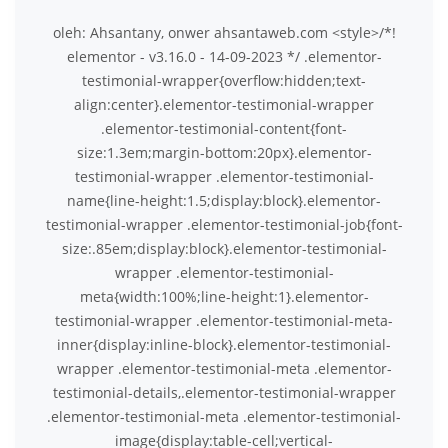
oleh: Ahsantany, onwer ahsantaweb.com <style>/*!
elementor - v3.16.0 - 14-09-2023 */ .elementor-
testimonial-wrapper{overflow:hidden;text-
align:center}.elementor-testimonial-wrapper
.elementor-testimonial-content{font-
size:1.3em;margin-bottom:20px}.elementor-
testimonial-wrapper .elementor-testimonial-
name{line-height:1.5;display:block}.elementor-
testimonial-wrapper .elementor-testimonial-job{font-
size:.85em;display:block}.elementor-testimonial-
wrapper .elementor-testimonial-
meta{width:100%;line-height:1}.elementor-
testimonial-wrapper .elementor-testimonial-meta-
inner{display:inline-block}.elementor-testimonial-
wrapper .elementor-testimonial-meta .elementor-
testimonial-details,.elementor-testimonial-wrapper
.elementor-testimonial-meta .elementor-testimonial-
image{display:table-cell;vertical-