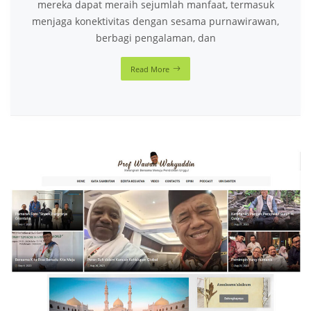
mereka dapat meraih sejumlah manfaat, termasuk
menjaga konektivitas dengan sesama purnawirawan,
berbagi pengalaman, dan
Read More