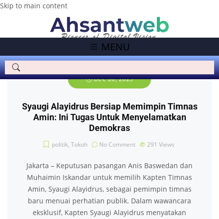
Skip to main content
MENU
DEC 20, 2023
Syaugi Alayidrus Bersiap Memimpin Timnas
Amin: Ini Tugas Untuk Menyelamatkan
Demokras
politik
,
Tokoh
No Comment
291
Views
Jakarta – Keputusan pasangan Anis Baswedan dan
Muhaimin Iskandar untuk memilih Kapten Timnas
Amin, Syaugi Alayidrus, sebagai pemimpin timnas
baru menuai perhatian publik. Dalam wawancara
eksklusif, Kapten Syaugi Alayidrus menyatakan