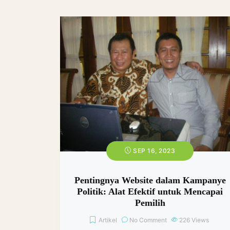
SEP 16, 2023
Pentingnya Website dalam Kampanye
Politik: Alat Efektif untuk Mencapai
Pemilih
Artikel
No Comment
226
Views