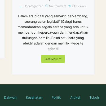
Uncategorized
No Comment
241
Views
Dalam era digital yang semakin berkembang,
seorang calon legislatif (Caleg) harus
memanfaatkan segala sarana yang ada untuk
membangun kepercayaan dan mendapatkan
dukungan pemilih. Salah satu cara yang
efektif adalah dengan memiliki website
pribadi
Read More
Dakwah
Kesehatan
Politik
Artikel
Tokoh