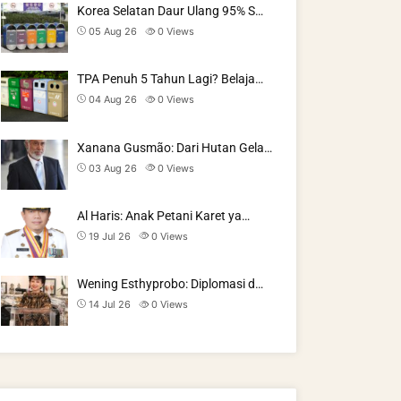
Korea Selatan Daur Ulang 95% S…
05 Aug 26
0
Views
TPA Penuh 5 Tahun Lagi? Belaja…
04 Aug 26
0
Views
Xanana Gusmão: Dari Hutan Gela…
03 Aug 26
0
Views
Al Haris: Anak Petani Karet ya…
19 Jul 26
0
Views
Wening Esthyprobo: Diplomasi d…
14 Jul 26
0
Views