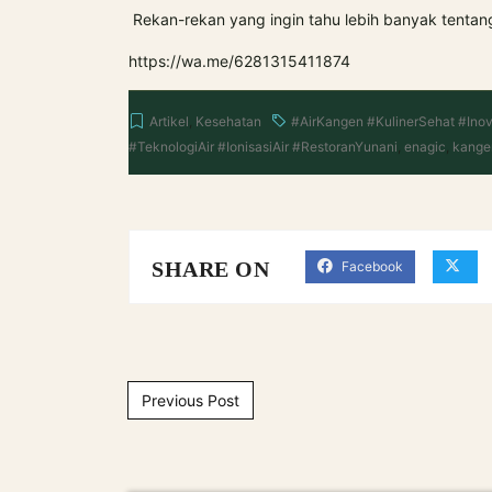
Rekan-rekan yang ingin tahu lebih banyak tentan
https://wa.me/6281315411874
Artikel
,
Kesehatan
#AirKangen #KulinerSehat #Inov
#TeknologiAir #IonisasiAir #RestoranYunani
,
enagic
,
kange
SHARE ON
Facebook
Post navigation
Previous Post