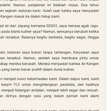
akhir. Namun, perjalanan ini tidaklah mulus. Dua tahun
 sejarah restoran kami. Itulah saat ketika saya menyadari
ir Kangen masuk ke dalam hidup kami.
asi air dari Jepang bernama SD501, saya merasa agak ragu.
 pada bisnis kuliner saya? Namun, semuanya berubah ketika
ir tersebut. Rasanya begitu berbeda, begitu segar, hingga
m restoran saya bukan tanpa tantangan. Karyawan saya
an tersebut. Namun, setelah saya membuka pintu untuk
 sikap mereka berubah. Mereka menyadari bahwa Air Kangen
yang benar-benar positif dalam dunia kuliner.
 menjadi kunci keberhasilan kami. Dalam dapur kami, kami
berpH 11,5 untuk menghilangkan pestisida, dan hasilnya
enjadi hidangan andalan, menjadi lebih segar dan renyah.
kan dirinya dengan cara yang belum pernah kami alami
bagai hidangan. Sup ayam kami, yang merupakan favorit