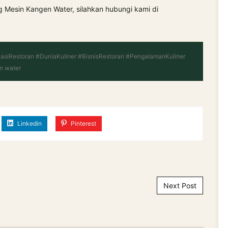
g Mesin Kangen Water, silahkan hubungi kami di
asiRestoran #DuniaKuliner #BisnisRestoran #PengalamanKuliner
n water
Linkedin
Pinterest
Next Post