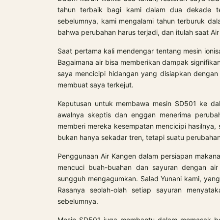
tahun terbaik bagi kami dalam dua dekade ter
sebelumnya, kami mengalami tahun terburuk dalam
bahwa perubahan harus terjadi, dan itulah saat A
Saat pertama kali mendengar tentang mesin ionis
Bagaimana air bisa memberikan dampak signifikan
saya mencicipi hidangan yang disiapkan dengan a
membuat saya terkejut.
Keputusan untuk membawa mesin SD501 ke dala
awalnya skeptis dan enggan menerima perubah
memberi mereka kesempatan mencicipi hasilnya,
bukan hanya sekadar tren, tetapi suatu perubahan 
Penggunaan Air Kangen dalam persiapan makanan
mencuci buah-buahan dan sayuran dengan air 
sungguh mengagumkan. Salad Yunani kami, yang m
Rasanya seolah-olah setiap sayuran menyata
sebelumnya.
Mesin SD501 juga membantu dalam memasak ber