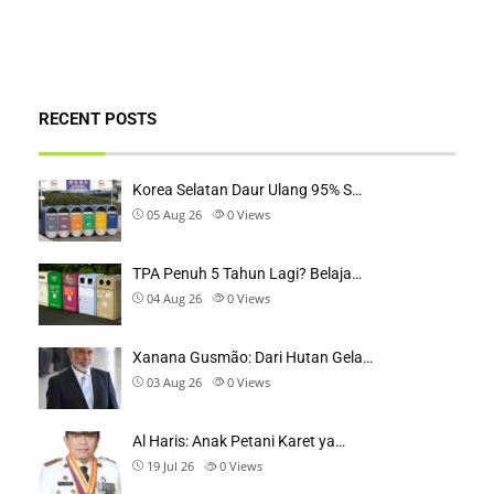
RECENT POSTS
Korea Selatan Daur Ulang 95% S…
05 Aug 26
0
Views
TPA Penuh 5 Tahun Lagi? Belaja…
04 Aug 26
0
Views
Xanana Gusmão: Dari Hutan Gela…
03 Aug 26
0
Views
Al Haris: Anak Petani Karet ya…
19 Jul 26
0
Views