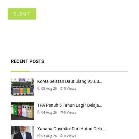
RECENT POSTS
Korea Selatan Daur Ulang 95% S…
05 Aug 26
0
Views
TPA Penuh 5 Tahun Lagi? Belaja…
04 Aug 26
0
Views
Xanana Gusmão: Dari Hutan Gela…
03 Aug 26
0
Views