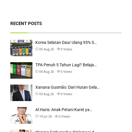
RECENT POSTS
Korea Selatan Daur Ulang 95% S…
05 Aug 26
0
Views
TPA Penuh 5 Tahun Lagi? Belaja…
04 Aug 26
0
Views
Xanana Gusmão: Dari Hutan Gela…
03 Aug 26
0
Views
Al Haris: Anak Petani Karet ya…
19 Jul 26
0
Views