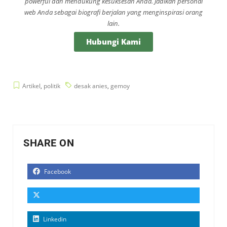
powerful dan mendukung kesuksesan Anda. Jadikan personal
web Anda sebagai biografi berjalan yang menginspirasi orang
lain.
Hubungi Kami
Artikel
,
politik
desak anies
,
gemoy
SHARE ON
Facebook
Linkedin