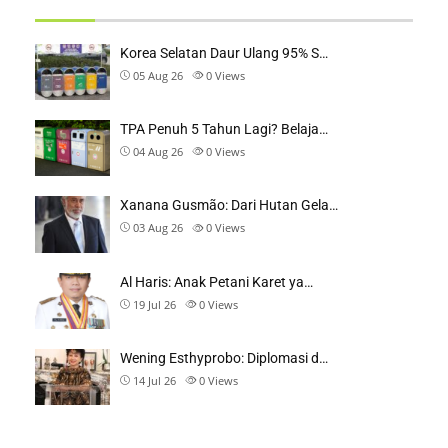
Korea Selatan Daur Ulang 95% S…
05 Aug 26
0
Views
TPA Penuh 5 Tahun Lagi? Belaja…
04 Aug 26
0
Views
Xanana Gusmão: Dari Hutan Gela…
03 Aug 26
0
Views
Al Haris: Anak Petani Karet ya…
19 Jul 26
0
Views
Wening Esthyprobo: Diplomasi d…
14 Jul 26
0
Views