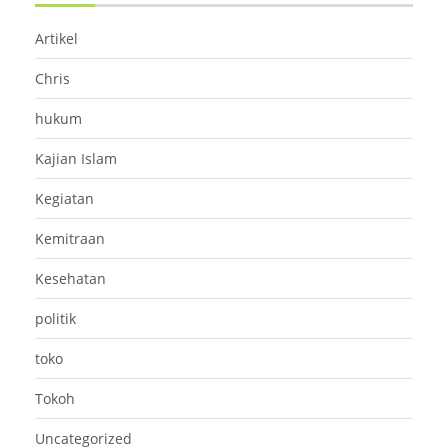
Artikel
Chris
hukum
Kajian Islam
Kegiatan
Kemitraan
Kesehatan
politik
toko
Tokoh
Uncategorized