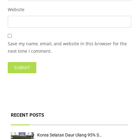
Website
Save my name, email, and website in this browser for the
next time I comment.
RECENT POSTS
Korea Selatan Daur Ulang 95% S…