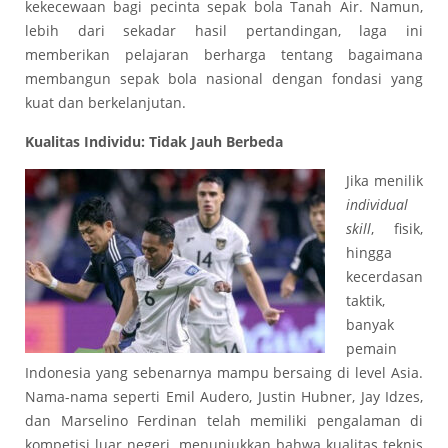
kekecewaan bagi pecinta sepak bola Tanah Air. Namun,
lebih dari sekadar hasil pertandingan, laga ini
memberikan pelajaran berharga tentang bagaimana
membangun sepak bola nasional dengan fondasi yang
kuat dan berkelanjutan.
Kualitas Individu: Tidak Jauh Berbeda
Jika menilik
individual
skill
, fisik,
hingga
kecerdasan
taktik,
banyak
pemain
Indonesia yang sebenarnya mampu bersaing di level Asia.
Nama-nama seperti Emil Audero, Justin Hubner, Jay Idzes,
dan Marselino Ferdinan telah memiliki pengalaman di
kompetisi luar negeri, menunjukkan bahwa kualitas teknis