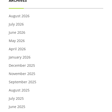
ARCHIVES
August 2026
July 2026
June 2026
May 2026
April 2026
January 2026
December 2025
November 2025
September 2025
August 2025
July 2025
June 2025