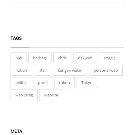
TAGS
bali
berbagi
chris
dakwah
enagic
hukum
Itali
kangen water
personal web
politik
profil
tokoh
Tokyo
web caleg
website
META