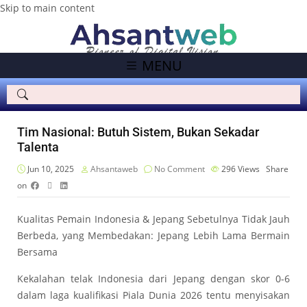
Skip to main content
MENU
Tim Nasional: Butuh Sistem, Bukan Sekadar
Talenta
Jun 10, 2025
Ahsantaweb
No Comment
296
Views
Share
on
Kualitas Pemain Indonesia & Jepang Sebetulnya Tidak Jauh
Berbeda, yang Membedakan: Jepang Lebih Lama Bermain
Bersama
Kekalahan telak Indonesia dari Jepang dengan skor 0-6
dalam laga kualifikasi Piala Dunia 2026 tentu menyisakan