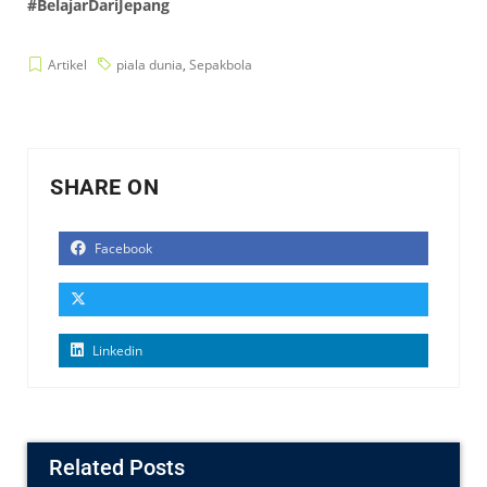
#BelajarDariJepang
Artikel
piala dunia
,
Sepakbola
SHARE ON
Facebook
Linkedin
Related Posts