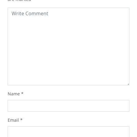
Name
*
Email
*