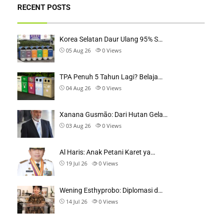
RECENT POSTS
Korea Selatan Daur Ulang 95% S…
05 Aug 26
0
Views
TPA Penuh 5 Tahun Lagi? Belaja…
04 Aug 26
0
Views
Xanana Gusmão: Dari Hutan Gela…
03 Aug 26
0
Views
Al Haris: Anak Petani Karet ya…
19 Jul 26
0
Views
Wening Esthyprobo: Diplomasi d…
14 Jul 26
0
Views