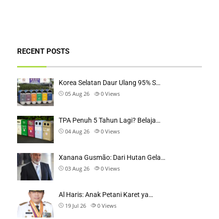
RECENT POSTS
Korea Selatan Daur Ulang 95% S…
05 Aug 26
0
Views
TPA Penuh 5 Tahun Lagi? Belaja…
04 Aug 26
0
Views
Xanana Gusmão: Dari Hutan Gela…
03 Aug 26
0
Views
Al Haris: Anak Petani Karet ya…
19 Jul 26
0
Views