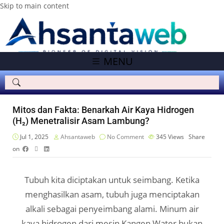
Skip to main content
MENU
Mitos dan Fakta: Benarkah Air Kaya Hidrogen
(H₂) Menetralisir Asam Lambung?
Jul 1, 2025
Ahsantaweb
No Comment
345
Views
Share
on
Tubuh kita diciptakan untuk seimbang. Ketika
menghasilkan asam, tubuh juga menciptakan
alkali sebagai penyeimbang alami. Minum air
kaya hidrogen dari mesin Kangen Water bukan