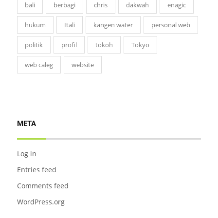
bali
berbagi
chris
dakwah
enagic
hukum
Itali
kangen water
personal web
politik
profil
tokoh
Tokyo
web caleg
website
META
Log in
Entries feed
Comments feed
WordPress.org