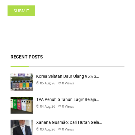
RECENT POSTS
Korea Selatan Daur Ulang 95% S…
05 Aug 26
0
Views
TPA Penuh 5 Tahun Lagi? Belaja…
04 Aug 26
0
Views
Xanana Gusmão: Dari Hutan Gela…
03 Aug 26
0
Views