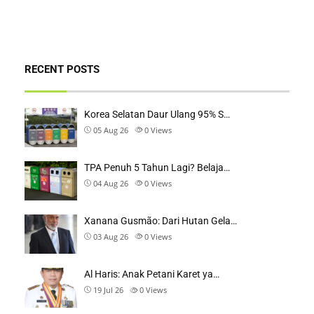
RECENT POSTS
Korea Selatan Daur Ulang 95% S…
05 Aug 26
0
Views
TPA Penuh 5 Tahun Lagi? Belaja…
04 Aug 26
0
Views
Xanana Gusmão: Dari Hutan Gela…
03 Aug 26
0
Views
Al Haris: Anak Petani Karet ya…
19 Jul 26
0
Views