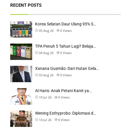
RECENT POSTS
Korea Selatan Daur Ulang 95% S…
05 Aug 26
0
Views
TPA Penuh 5 Tahun Lagi? Belaja…
04 Aug 26
0
Views
Xanana Gusmão: Dari Hutan Gela…
03 Aug 26
0
Views
Al Haris: Anak Petani Karet ya…
19 Jul 26
0
Views
Wening Esthyprobo: Diplomasi d…
14 Jul 26
0
Views