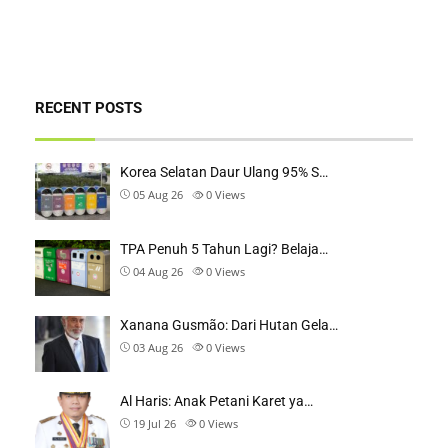
RECENT POSTS
Korea Selatan Daur Ulang 95% S…
05 Aug 26
0
Views
TPA Penuh 5 Tahun Lagi? Belaja…
04 Aug 26
0
Views
Xanana Gusmão: Dari Hutan Gela…
03 Aug 26
0
Views
Al Haris: Anak Petani Karet ya…
19 Jul 26
0
Views