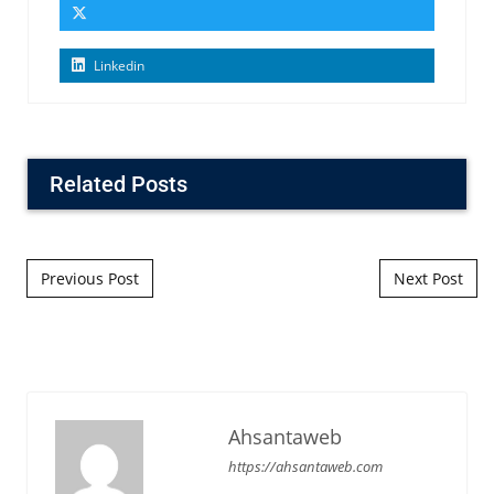
Linkedin
Related Posts
Post navigation
Previous Post
Next Post
Ahsantaweb
https://ahsantaweb.com