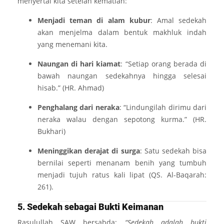
menyertai kita setelah kematian:
Menjadi teman di alam kubur
: Amal sedekah
akan menjelma dalam bentuk makhluk indah
yang menemani kita.
Naungan di hari kiamat
: “Setiap orang berada di
bawah naungan sedekahnya hingga selesai
hisab.” (HR. Ahmad)
Penghalang dari neraka
: “Lindungilah dirimu dari
neraka walau dengan sepotong kurma.” (HR.
Bukhari)
Meninggikan derajat di surga
: Satu sedekah bisa
bernilai seperti menanam benih yang tumbuh
menjadi tujuh ratus kali lipat (QS. Al-Baqarah:
261).
5. Sedekah sebagai Bukti Keimanan
Rasulullah SAW bersabda:
“Sedekah adalah bukti