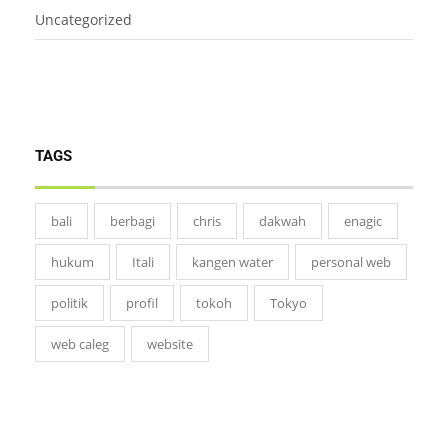
Uncategorized
TAGS
bali
berbagi
chris
dakwah
enagic
hukum
Itali
kangen water
personal web
politik
profil
tokoh
Tokyo
web caleg
website