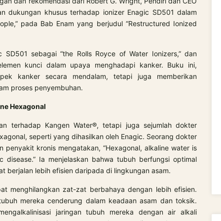
an dan rekomendasi dari Robert G. Wright, Pendiri dan CEO
ikan dukungan khusus terhadap ionizer Enagic SD501 dalam
ople,” pada Bab Enam yang berjudul “Restructured Ionized
 SD501 sebagai “the Rolls Royce of Water Ionizers,” dan
lemen kunci dalam upaya menghadapi kanker. Buku ini,
pek kanker secara mendalam, tetapi juga memberikan
dalam proses penyembuhan.
ine Hexagonal
 terhadap Kangen Water®, tetapi juga sejumlah dokter
exagonal, seperti yang dihasilkan oleh Enagic. Seorang dokter
 penyakit kronis mengatakan, “Hexagonal, alkaline water is
nic disease.” Ia menjelaskan bahwa tubuh berfungsi optimal
at berjalan lebih efisien daripada di lingkungan asam.
pat menghilangkan zat-zat berbahaya dengan lebih efisien.
 tubuh mereka cenderung dalam keadaan asam dan toksik.
ngalkalinisasi jaringan tubuh mereka dengan air alkali