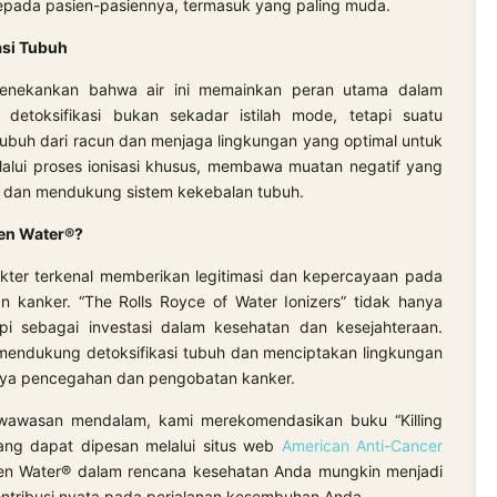
kepada pasien-pasiennya, termasuk yang paling muda.
asi Tubuh
 menekankan bahwa air ini memainkan peran utama dalam
 detoksifikasi bukan sekadar istilah mode, tetapi suatu
buh dari racun dan menjaga lingkungan yang optimal untuk
alui proses ionisasi khusus, membawa muatan negatif yang
r dan mendukung sistem kekebalan tubuh.
en Water®?
kter terkenal memberikan legitimasi dan kepercayaan pada
 kanker. “The Rolls Royce of Water Ionizers” tidak hanya
tapi sebagai investasi dalam kesehatan dan kesejahteraan.
endukung detoksifikasi tubuh dan menciptakan lingkungan
upaya pencegahan dan pengobatan kanker.
wawasan mendalam, kami merekomendasikan buku “Killing
ang dapat dipesan melalui situs web
American Anti-Cancer
gen Water® dalam rencana kesehatan Anda mungkin menjadi
tribusi nyata pada perjalanan kesembuhan Anda.