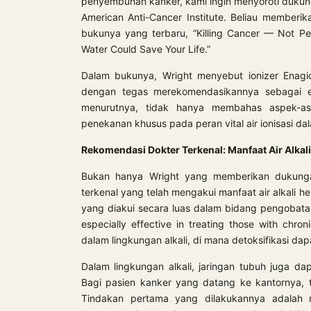
penyembuhan kanker, kami ingin menyoroti dukung
American Anti-Cancer Institute. Beliau member
bukunya yang terbaru, “Killing Cancer — Not Pe
Water Could Save Your Life.”
Dalam bukunya, Wright menyebut ionizer Enagic
dengan tegas merekomendasikannya sebagai e
menurutnya, tidak hanya membahas aspek-as
penekanan khusus pada peran vital air ionisasi 
Rekomendasi Dokter Terkenal: Manfaat Air Alkal
Bukan hanya Wright yang memberikan dukungan
terkenal yang telah mengakui manfaat air alkali h
yang diakui secara luas dalam bidang pengobatan
especially effective in treating those with chro
dalam lingkungan alkali, di mana detoksifikasi dap
Dalam lingkungan alkali, jaringan tubuh juga da
Bagi pasien kanker yang datang ke kantornya,
Tindakan pertama yang dilakukannya adalah me