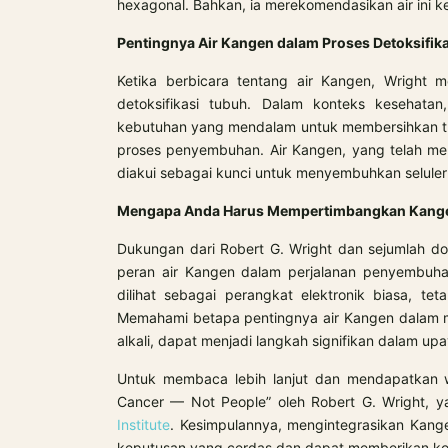
hexagonal. Bahkan, ia merekomendasikan air ini 
Pentingnya Air Kangen dalam Proses Detoksifik
Ketika berbicara tentang air Kangen, Wright
detoksifikasi tubuh. Dalam konteks kesehatan,
kebutuhan yang mendalam untuk membersihkan tu
proses penyembuhan. Air Kangen, yang telah mel
diakui sebagai kunci untuk menyembuhkan selule
Mengapa Anda Harus Mempertimbangkan Kang
Dukungan dari Robert G. Wright dan sejumlah do
peran air Kangen dalam perjalanan penyembuhan
dilihat sebagai perangkat elektronik biasa, te
Memahami betapa pentingnya air Kangen dalam m
alkali, dapat menjadi langkah signifikan dalam 
Untuk membaca lebih lanjut dan mendapatkan 
Cancer — Not People” oleh Robert G. Wright, y
Institute
. Kesimpulannya, mengintegrasikan Kan
keputusan yang cerdas dan dapat memberikan kon