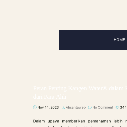
HOME
Peran Penting Kangen Water® dalam 
dari Para Ahli
Nov 14, 2023
Ahsantaweb
No Comment
34
Dalam upaya memberikan pemahaman lebih m