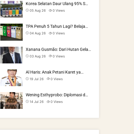
Korea Selatan Daur Ulang 95% S…
05 Aug 26
0
Views
TPA Penuh 5 Tahun Lagi? Belaja…
04 Aug 26
0
Views
Xanana Gusmão: Dari Hutan Gela…
03 Aug 26
0
Views
Al Haris: Anak Petani Karet ya…
19 Jul 26
0
Views
Wening Esthyprobo: Diplomasi d…
14 Jul 26
0
Views