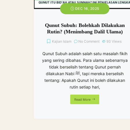
DEC 16, 2025
Qunut Subuh: Bolehkah Dilakukan
Rutin? (Menimbang Dalil Ulama)
Kajian Islam
No Comment
93
Views
Qunut Subuh adalah salah satu masalah fikih
yang sering dibahas. Para ulama sebenarnya
tidak berselisih tentang Qunut pernah
dilakukan Nabi ﷺ, tapi mereka berselisih
tentang: Apakah Qunut ini boleh dilakukan
rutin setiap hari,
Read More