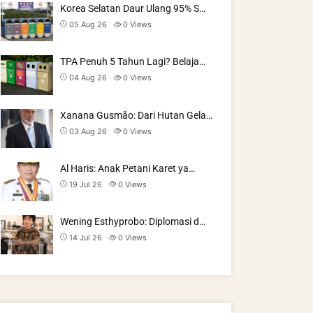
Korea Selatan Daur Ulang 95% S…
05 Aug 26
0
Views
TPA Penuh 5 Tahun Lagi? Belaja…
04 Aug 26
0
Views
Xanana Gusmão: Dari Hutan Gela…
03 Aug 26
0
Views
Al Haris: Anak Petani Karet ya…
19 Jul 26
0
Views
Wening Esthyprobo: Diplomasi d…
14 Jul 26
0
Views