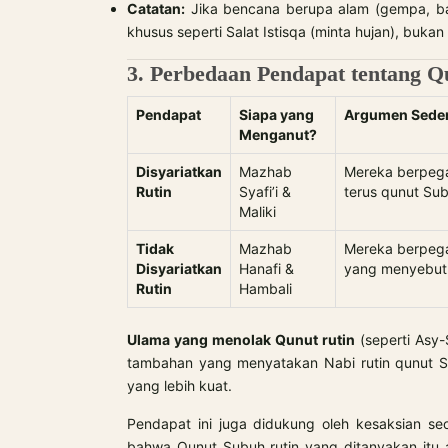
Catatan:
Jika bencana berupa alam (gempa, banjir, wabah), Nabi ﷺ men
khusus seperti Salat Istisqa (minta hujan), bukan
3. Perbedaan Pendapat tentang Q
Pendapat
Siapa yang
Argumen Sede
Menganut?
Disyariatkan
Mazhab
Mereka berpega
Rutin
Syafi’i &
terus qunut Su
Maliki
Tidak
Mazhab
Mereka berpega
Disyariatkan
Hanafi &
Rutin
Hambali
Ulama yang menolak Qunut rutin
(seperti Asy
tambahan yang menyatakan Nabi rutin qunut 
yang lebih kuat.
Pendapat ini juga didukung oleh kesaksian s
bahwa Qunut Subuh rutin yang ditanyakan itu