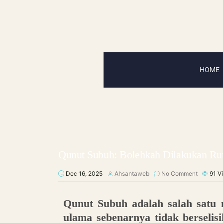
HOME
Qunut Subuh: Bolehkah Dilakukan Ru
Dec 16, 2025
Ahsantaweb
No Comment
91
V
Qunut Subuh adalah salah satu m
ulama sebenarnya tidak berselis