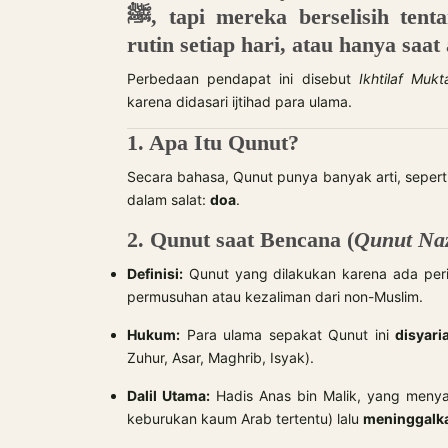
ﷺ, tapi mereka berselisih tentang: Apakah Qunut ini boleh dilakukan
rutin setiap hari, atau hanya saa
Perbedaan pendapat ini disebut
Ikhtilaf Mukt
karena didasari ijtihad para ulama.
1. Apa Itu Qunut?
Secara bahasa, Qunut punya banyak arti, seperti
dalam salat:
doa
.
2. Qunut saat Bencana (
Qunut Naz
Definisi:
Qunut yang dilakukan karena ada peri
permusuhan atau kezaliman dari non-Muslim.
Hukum:
Para ulama sepakat Qunut ini
disyari
Zuhur, Asar, Maghrib, Isyak).
Dalil Utama:
Hadis Anas bin Malik, yang menyatakan Nabi ﷺ pernah qunut sel
keburukan kaum Arab tertentu) lalu
meninggalk