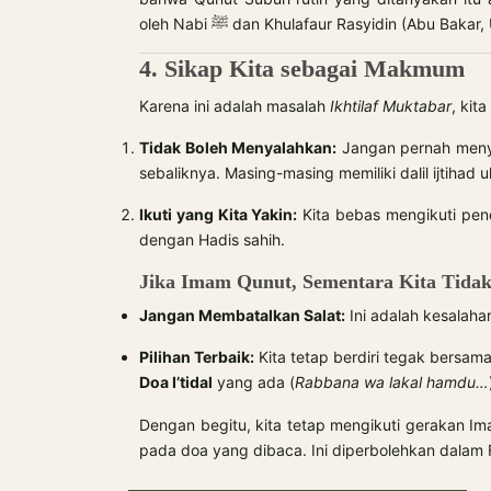
oleh Nabi ﷺ dan Khulafaur Rasyidin (Abu Ba
4. Sikap Kita sebagai Makmum
Karena ini adalah masalah
Ikhtilaf Muktabar
, kit
Tidak Boleh Menyalahkan:
Jangan pernah menye
sebaliknya. Masing-masing memiliki dalil ijtihad
Ikuti yang Kita Yakin:
Kita bebas mengikuti pend
dengan Hadis sahih.
Jika Imam Qunut, Sementara Kita Tida
Jangan Membatalkan Salat:
Ini adalah kesalaha
Pilihan Terbaik:
Kita tetap berdiri tegak bersama
Doa I’tidal
yang ada (
Rabbana wa lakal hamdu…
Dengan begitu, kita tetap mengikuti gerakan Ima
pada doa yang dibaca. Ini diperbolehkan dalam F