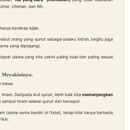
kar, Umar, Utsman, dan Ali).
a harus bersikap bijak:
but orang yang qunut sebagai pelaku bid’ah, begitu juga
 ulama yang dipegangi.
apat ulama yang kita yakini paling kuat dan paling sesuai
k Meyakininya:
n besar.
 Imam. Daripada ikut qunut, lebih baik kita
memanjangkan
) sampai Imam selesai qunut dan bersujud.
m (sama-sama berdiri di I’tidal), tetapi kita hanya berbeda
ikih.