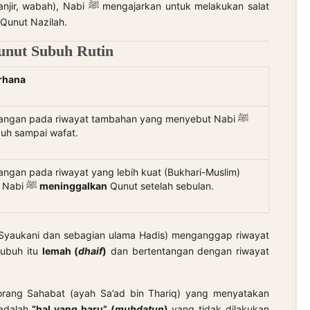
gajarkan untuk melakukan salat
 Qunut Nazilah.
unut Subuh Rutin
rhana
ngan pada riwayat tambahan yang menyebut Nabi ﷺ
buh sampai wafat.
ngan pada riwayat yang lebih kuat (Bukhari-Muslim)
yang menyebut Nabi ﷺ
meninggalkan
Qunut setelah sebulan.
-Syaukani dan sebagian ulama Hadis) menganggap riwayat
Subuh itu
lemah (
dhaif
)
dan bertentangan dengan riwayat
eorang Sahabat (ayah Sa’ad bin Thariq) yang menyatakan
 adalah
“hal yang baru” (
muhdatun
)
yang tidak dilakukan