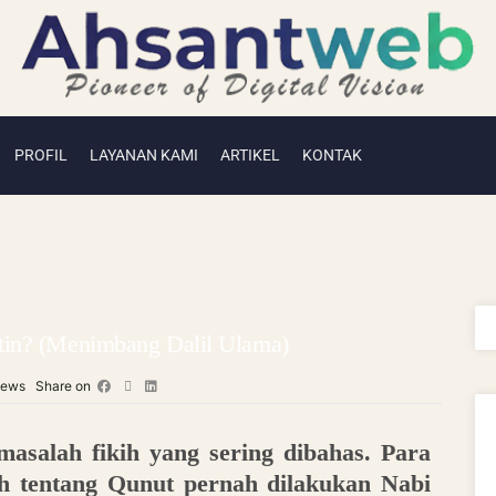
PROFIL
LAYANAN KAMI
ARTIKEL
KONTAK
tin? (Menimbang Dalil Ulama)
iews
Share on
asalah fikih yang sering dibahas. Para
ih tentang Qunut pernah dilakukan Nabi