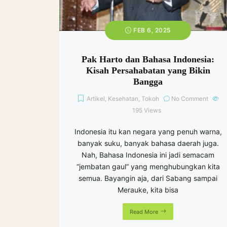
FEB 6, 2025
Pak Harto dan Bahasa Indonesia:
Kisah Persahabatan yang Bikin
Bangga
Artikel
,
Kesehatan
,
Tokoh
No Comment
195
Views
Indonesia itu kan negara yang penuh warna,
banyak suku, banyak bahasa daerah juga.
Nah, Bahasa Indonesia ini jadi semacam
“jembatan gaul” yang menghubungkan kita
semua. Bayangin aja, dari Sabang sampai
Merauke, kita bisa
Read More