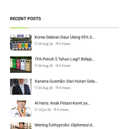
RECENT POSTS
Korea Selatan Daur Ulang 95% S…
05 Aug 26
0
Views
TPA Penuh 5 Tahun Lagi? Belaja…
04 Aug 26
0
Views
Xanana Gusmão: Dari Hutan Gela…
03 Aug 26
0
Views
Al Haris: Anak Petani Karet ya…
19 Jul 26
0
Views
Wening Esthyprobo: Diplomasi d…