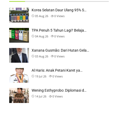
Korea Selatan Daur Ulang 95% S…
05 Aug 26
0
Views
TPA Penuh 5 Tahun Lagi? Belaja…
04 Aug 26
0
Views
Xanana Gusmão: Dari Hutan Gela…
03 Aug 26
0
Views
Al Haris: Anak Petani Karet ya…
19 Jul 26
0
Views
Wening Esthyprobo: Diplomasi d…
14 Jul 26
0
Views