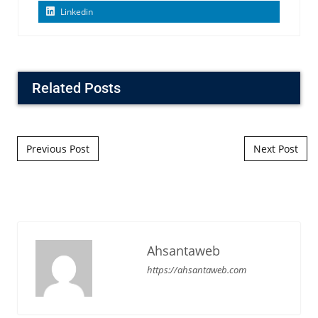
Linkedin
Related Posts
Post navigation
Previous Post
Next Post
Ahsantaweb
https://ahsantaweb.com