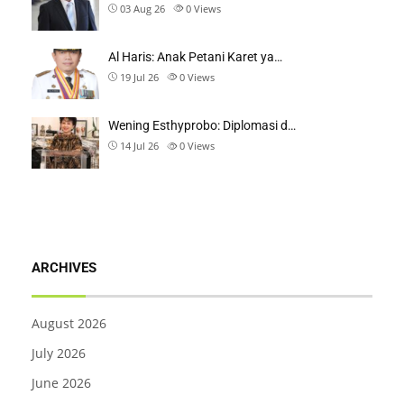
03 Aug 26
0
Views
Al Haris: Anak Petani Karet ya…
19 Jul 26
0
Views
Wening Esthyprobo: Diplomasi d…
14 Jul 26
0
Views
ARCHIVES
August 2026
July 2026
June 2026