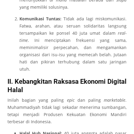
yang memiliki solusinya.
Komunikasi Tuntas:
Tidak ada lagi miskomunikasi.
Fatwa, arahan, atau seruan solidaritas langsung
tersampaikan ke ponsel 40 juta umat dalam
real-
time
. Ini menciptakan frekuensi yang sama,
meminimalisir perpecahan, dan mengamankan
organisasi dari isu-isu yang memecah belah. Jutaan
hati dan pikiran terhubung dalam satu jaringan
utuh.
II. Kebangkitan Raksasa Ekonomi Digital
Halal
Inilah bagian yang paling
epic
dan paling
marketable
.
Muhammadiyah tidak lagi sekadar menerima sumbangan,
tetapi menjadi Produsen Kekuatan Ekonomi Mandiri
terbesar di Indonesia.
Halal Hub Nasional:
40 juta anggota adalah pasar