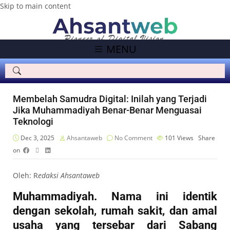
Skip to main content
MENU
Membelah Samudra Digital: Inilah yang Terjadi
Jika Muhammadiyah Benar-Benar Menguasai
Teknologi
Dec 3, 2025
Ahsantaweb
No Comment
101
Views
Share
on
Oleh: R
edaksi Ahsantaweb
Muhammadiyah. Nama ini identik
dengan sekolah, rumah sakit, dan amal
usaha yang tersebar dari Sabang