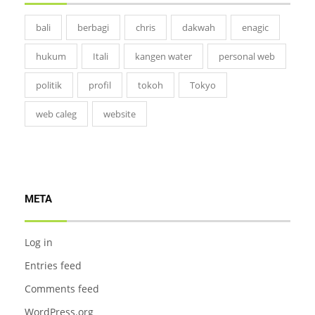
bali
berbagi
chris
dakwah
enagic
hukum
Itali
kangen water
personal web
politik
profil
tokoh
Tokyo
web caleg
website
META
Log in
Entries feed
Comments feed
WordPress.org