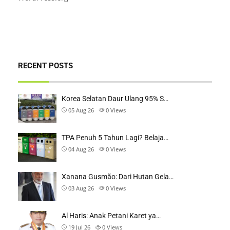
RECENT POSTS
Korea Selatan Daur Ulang 95% S…
05 Aug 26
0
Views
TPA Penuh 5 Tahun Lagi? Belaja…
04 Aug 26
0
Views
Xanana Gusmão: Dari Hutan Gela…
03 Aug 26
0
Views
Al Haris: Anak Petani Karet ya…
19 Jul 26
0
Views